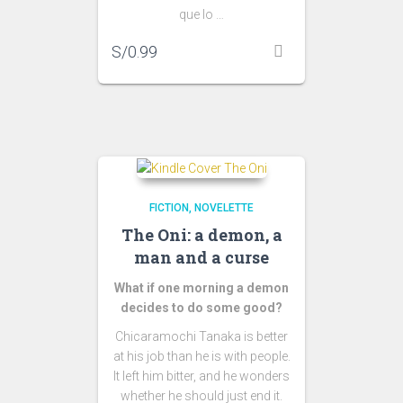
que lo …
S/
0.99
FICTION
NOVELETTE
The Oni: a demon, a
man and a curse
What if one morning a demon
decides to do some good?
Chicaramochi Tanaka is better
at his job than he is with people.
It left him bitter, and he wonders
whether he should just end it.