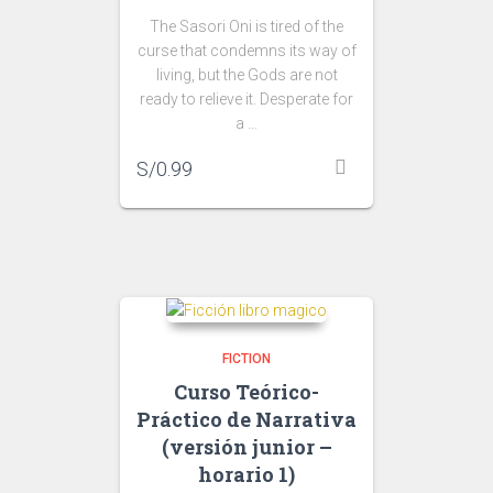
The Sasori Oni is tired of the
curse that condemns its way of
living, but the Gods are not
ready to relieve it. Desperate for
a …
S/
0.99
FICTION
Curso Teórico-
Práctico de Narrativa
(versión junior –
horario 1)