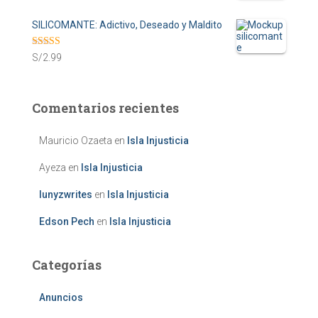
r
u
SILICOMANTE: Adictivo, Deseado y Maldito
i
r
Valorado en
S/
2.99
g
r
4.67
de 5
i
e
Comentarios recientes
n
n
a
t
Mauricio Ozaeta
en
Isla Injusticia
l
p
Ayeza
en
Isla Injusticia
p
r
lunyzwrites
en
Isla Injusticia
r
i
Edson Pech
en
Isla Injusticia
i
c
c
e
Categorías
e
i
w
s
Anuncios