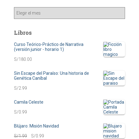
A
r
c
h
Libros
i
v
Curso Teórico-Práctico de Narrativa
(versión junior - horario 1)
o
s
S/
180.00
Sin Escape del Paraíso: Una historia de
Genética Caníbal
S/
2.99
Camila Celeste
S/
0.99
Blújaro: Misión Navidad
O
C
S/
1.99
S/
0.99