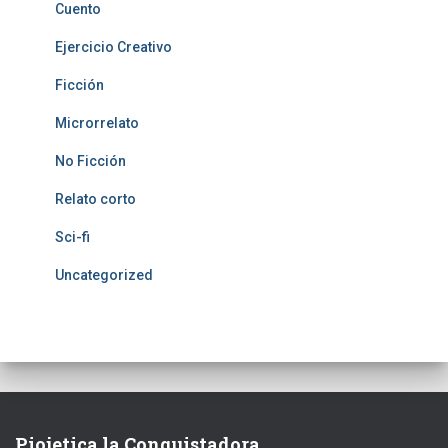
a
:
Cuento
s
S
Ejercicio Creativo
:
/
Ficción
S
0
Microrrelato
/
.
No Ficción
1
9
Relato corto
.
9
9
.
Sci-fi
9
Uncategorized
.
Piojetica la Conquistadora