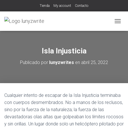
Tienda
My account
Contacto
C
A
M
B
I
Isla Injusticia
A
R
Publicado por
lunyzwrites
en
abril 25, 2022
M
O
D
O
D
E
Cualquier intento de escapar de la Isla Injusticia terminaba
N
A
con cuerpos desmembrados. No a manos de los reclusos,
V
sino por la fuerza de la naturaleza; la fuerza de las
E
devastadoras olas altas que golpeaban los límites rocosos
G
y sin orillas. Un lugar donde solo un helicóptero pilotado por
A