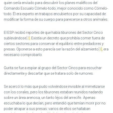
quien sería enviado para descubrir los planes maléficos del
Comando Escualo Cómelo-todo, mejor conocido como Cómelo-
todo. Él era experto en trabajos encubiertos por su capacidad de
modificar la forma de su cuerpo para parecerse a otros animales.
El ESP recibió reportes de que había tiburones del Sector Cinco
sublevándose
[2]
. Existía un decreto que prohibía comer fuera de
ciertos sectores para conservar el equilibrio entre predadores y
presas. Oponerse a esto parecía ser la razón del alzamiento
[3]
, era
necesario comprobarlo.
Gurita se fue a espiar al grupo del Sector Cinco para escuchar
directamente y descartar que se tratara solo de rumores.
Se acercó lo más que pudo volviéndose invisible al mimetizarse
con los corales, pero los tiburones estaban reunidos nadando
sobre un área arenosa, un tanto lejos del arrecife. Apenas
escuchaba lo que decían, pero entendió que temían morir por no
poder atrapar a sus presas: varios de ellos se hallaban