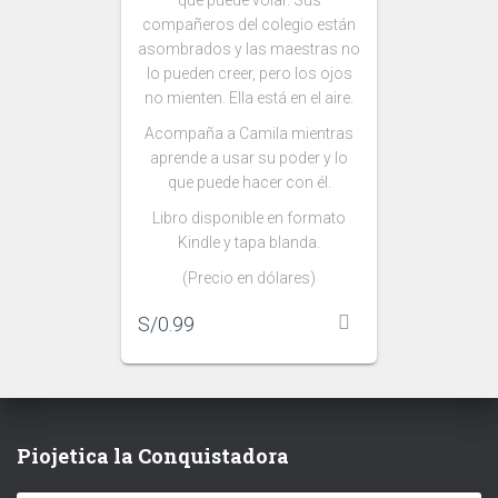
compañeros del colegio están
asombrados y las maestras no
lo pueden creer, pero los ojos
no mienten. Ella está en el aire.
Acompaña a Camila mientras
aprende a usar su poder y lo
que puede hacer con él.
Libro disponible en formato
Kindle y tapa blanda.
(Precio en dólares)
S/
0.99
Piojetica la Conquistadora