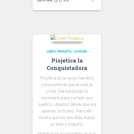
price
price
was:
is:
S/1.99.
S/0.99.
LIBRO INFANTIL-JUVENIL
Piojetica la
Conquistadora
Piojetica es un piojo hembra,
consciente de que la vida es
corta, Ella hará todo lo
necesario para cumplir sus
sueños, ideados desde que era
apenas un huevo. Para ello
tendrá que ser decidida, trazar
un plan y seguirlo.
Mientras la acompañas en sus