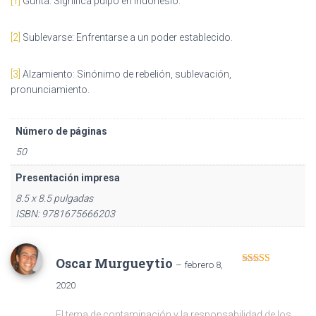
[1]
Gurita: Significa pulpo en indonesio.
[2]
Sublevarse: Enfrentarse a un poder establecido.
[3]
Alzamiento: Sinónimo de rebelión, sublevación,
pronunciamiento.
Número de páginas
50
Presentación impresa
8.5 x 8.5 pulgadas
ISBN: 9781675666203
Oscar Murgueytio
–
febrero 8,
Valorado en
5
de 5
2020
El tema de contaminación y la responsabilidad de los