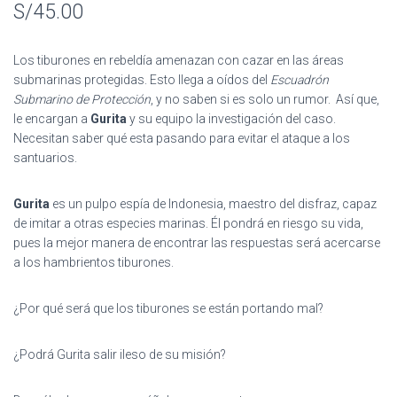
S/
45.00
basado en
puntuaciones
de clientes
Los tiburones en rebeldía amenazan con cazar en las áreas
submarinas protegidas. Esto llega a oídos del
Escuadrón
Submarino de Protección
, y no saben si es solo un rumor. Así que,
le encargan a
Gurita
y su equipo la investigación del caso.
Necesitan saber qué esta pasando para evitar el ataque a los
santuarios.
Gurita
es un pulpo espía de Indonesia, maestro del disfraz, capaz
de imitar a otras especies marinas. Él pondrá en riesgo su vida,
pues la mejor manera de encontrar las respuestas será acercarse
a los hambrientos tiburones.
¿Por qué será que los tiburones se están portando mal?
¿Podrá Gurita salir ileso de su misión?