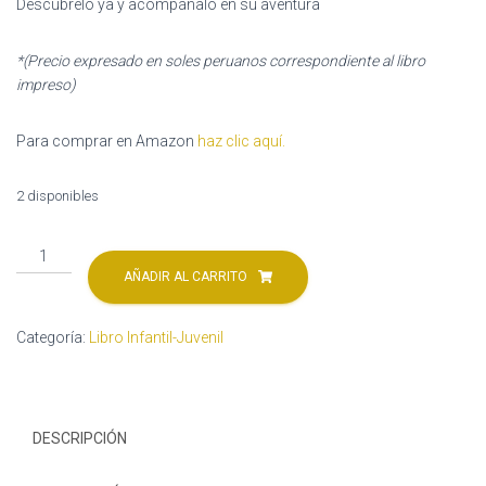
Descúbrelo ya y acompáñalo en su aventura
*(Precio expresado en soles peruanos correspondiente al libro
impreso)
Para comprar en Amazon
haz clic aquí.
2 disponibles
El
Pulpo
AÑADIR AL CARRITO
de
los
Categoría:
Libro Infantil-Juvenil
Nueve
Tentáculos
cantidad
DESCRIPCIÓN