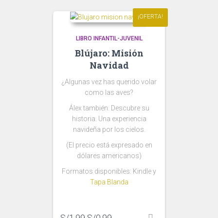
¡OFERTA!
LIBRO INFANTIL-JUVENIL
Blújaro: Misión
Navidad
¿Algunas vez has querido volar
como las aves?
Álex también. Descubre su
historia. Una experiencia
navideña por los cielos.
(El precio está expresado en
dólares americanos)
Formatos disponibles: Kindle y
Tapa Blanda
Original
Current
S/
1.99
S/
0.99